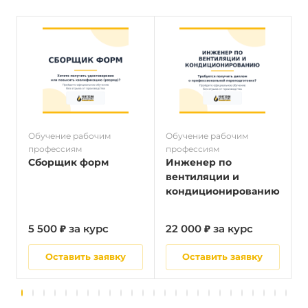
Обучение рабочим
Обучение рабочим
О
профессиям
профессиям
п
Сборщик форм
Инженер по
вентиляции и
кондиционированию
5 500 ₽ за курс
22 000 ₽ за курс
5
Оставить заявку
Оставить заявку