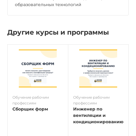
образовательных технологий
Другие курсы и программы
Обучение рабочим
Обучение рабочим
О
профессиям
профессиям
п
Сборщик форм
Инженер по
вентиляции и
кондиционированию