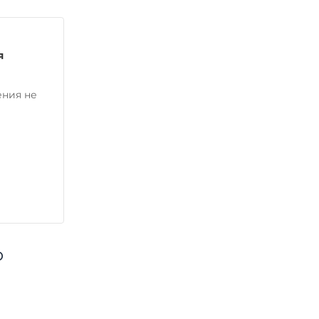
я
ения не
о