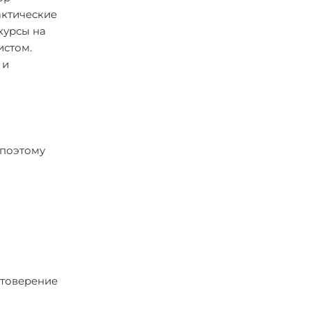
актические
курсы на
истом.
 и
 поэтому
стоверение