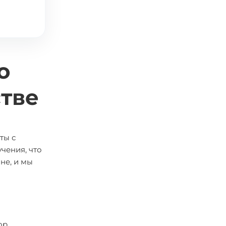
о
стве
ты с
чения, что
не, и мы
ор