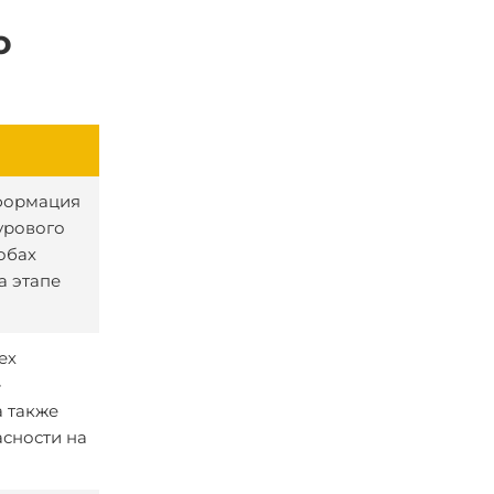
о
нформация
урового
обах
а этапе
ех
-
а также
асности на