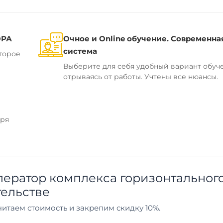
ОРА
Очное и Online обучение. Современна
система
торое
Выберите для себя удобный вариант обуч
отрываясь от работы. Учтены все нюансы.
аря
ератор комплекса горизонтальног
тельстве
итаем стоимость и закрепим скидку 10%.