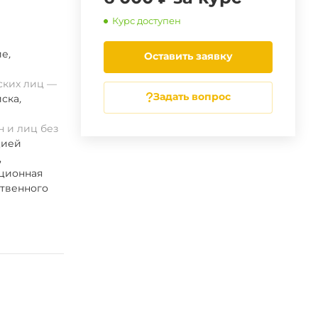
Курс доступен
ие
,
Оставить заявку
ских лиц
Задать вопрос
ска
,
 и лиц без
цией
,
ационная
ственного