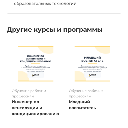
образовательных технологий
Другие курсы и программы
Обучение рабочим
Обучение рабочим
О
профессиям
профессиям
п
Инженер по
Младший
вентиляции и
воспитатель
кондиционированию