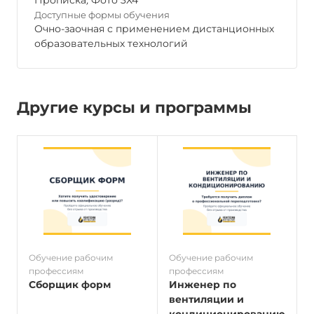
Прописка
,
Фото 3Х4
Доступные формы обучения
Очно-заочная с применением дистанционных
образовательных технологий
Другие курсы и программы
Обучение рабочим
Обучение рабочим
О
профессиям
профессиям
п
Сборщик форм
Инженер по
вентиляции и