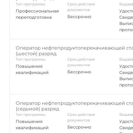
Тип программы:
Срок действия
Выдава
документов:
Профессиональная
Удост
Бессрочно
переподготовка
Свиде
Выпис
прото
Оператор нефтепродуктоперекачивающей ст
(шестой) разряд
Тип программы:
Срок действия
Выдава
документов:
Повышения
Удост
Бессрочно
квалификаций
Свиде
Выпис
прото
Оператор нефтепродуктоперекачивающей ст
(седьмой) разряд
Тип программы:
Срок действия
Выдава
документов:
Повышения
Удост
Бессрочно
квалификаций
Свиде