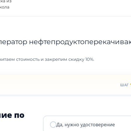
ка из
кола
ператор нефтепродуктоперекачив
итаем стоимость и закрепим скидку 10%.
ШАГ
ие по
Да, нужно удостоверение