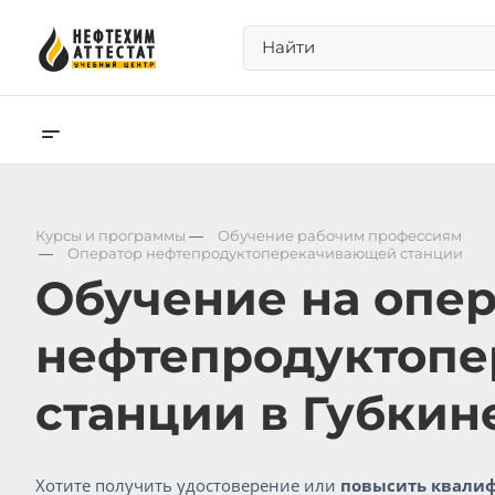
Курсы и программы
—
Обучение рабочим профессиям
—
Оператор нефтепродуктоперекачивающей станции
Обучение на опер
нефтепродуктоп
станции в Губкин
Хотите получить удостоверение или
повысить квалиф