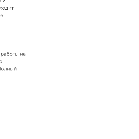
и и
оходит
се
 работы на
о
 Полный