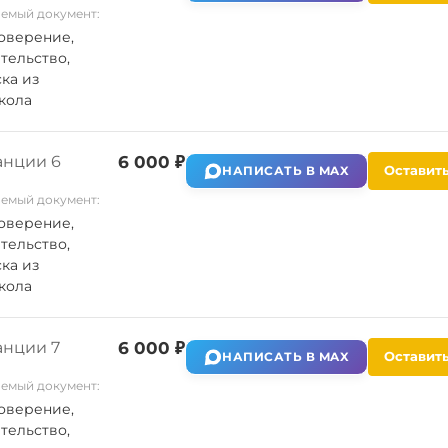
емый документ:
оверение,
тельство,
ка из
кола
анции 6
6 000 ₽
Оставить
НАПИСАТЬ В MAX
емый документ:
оверение,
тельство,
ка из
кола
анции 7
6 000 ₽
Оставить
НАПИСАТЬ В MAX
емый документ:
оверение,
тельство,