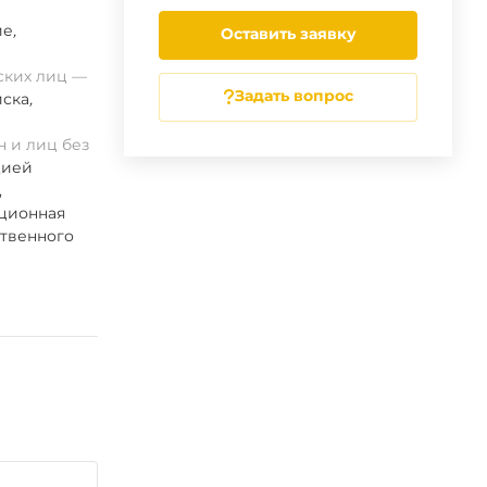
ие
,
Оставить заявку
ских лиц
Задать вопрос
ска
,
 и лиц без
цией
,
ационная
ственного