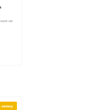
я
ения не
 заявку