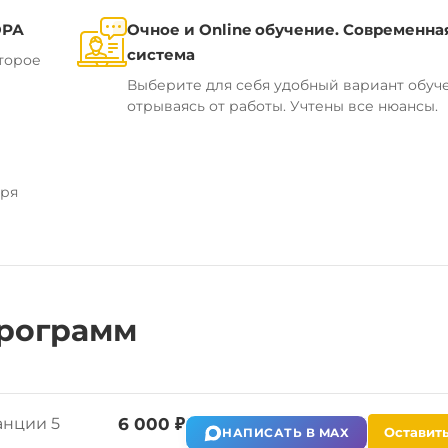
ОРА
Очное и Online обучение. Современна
система
торое
Выберите для себя удобный вариант обуч
отрываясь от работы. Учтены все нюансы.
аря
рограмм
анции 5
6 000 ₽
Оставить
НАПИСАТЬ В MAX