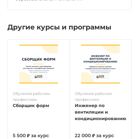
Другие курсы и программы
Обучение рабочим
Обучение рабочим
О
профессиям
профессиям
п
Сборщик форм
Инженер по
вентиляции и
кондиционированию
5 500 ₽ за курс
22 000 ₽ за курс
5