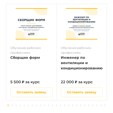
Обучение рабочим
Обучение рабочим
О
профессиям
профессиям
п
Сборщик форм
Инженер по
вентиляции и
кондиционированию
5 500 ₽ за курс
22 000 ₽ за курс
5
Оставить заявку
Оставить заявку