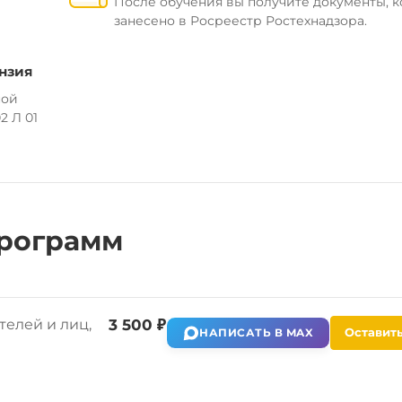
После обучения вы получите документы, 
занесено в Росреестр Ростехнадзора.
нзия
ной
2 Л 01
рограмм
елей и лиц,
3 500 ₽
Оставить
НАПИСАТЬ В MAX