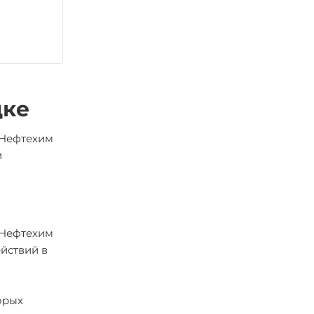
цке
"Нефтехим
и
"Нефтехим
йствий в
орых