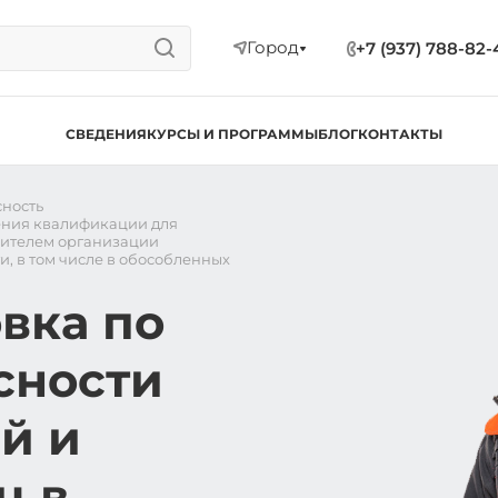
Город
+7 (937) 788-82-
СВЕДЕНИЯ
КУРСЫ И ПРОГРАММЫ
БЛОГ
КОНТАКТЫ
ность
ния квалификации для
дителем организации
, в том числе в обособленных
вка по
сности
й и
ц в