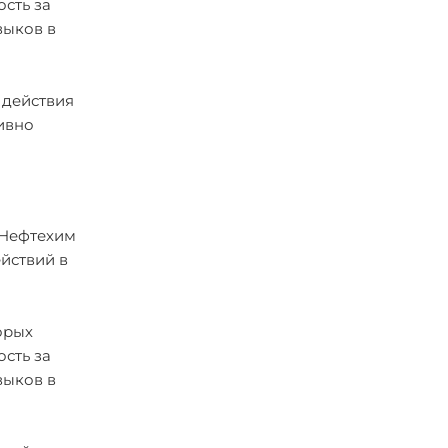
сть за
выков в
 действия
ивно
"Нефтехим
йствий в
орых
сть за
выков в