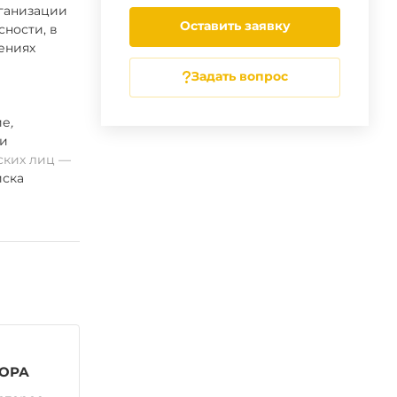
рганизации
Оставить заявку
ности, в
ениях
Задать вопрос
ие
,
ии
ских лиц
ска
ЗОРА