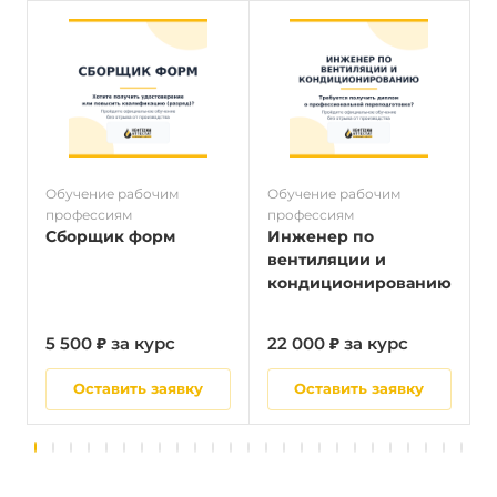
Обучение рабочим
Обучение рабочим
О
профессиям
профессиям
п
Сборщик форм
Инженер по
вентиляции и
кондиционированию
5 500 ₽ за курс
22 000 ₽ за курс
5
Оставить заявку
Оставить заявку