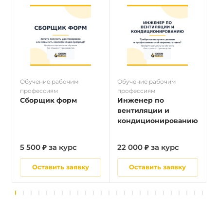
Обучение рабочим
Обучение рабочим
О
профессиям
профессиям
п
Сборщик форм
Инженер по
вентиляции и
кондиционированию
5 500 ₽ за курс
22 000 ₽ за курс
5
Оставить заявку
Оставить заявку