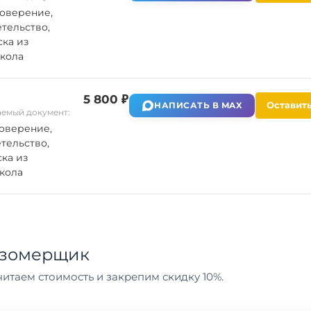
оверение,
тельство,
ка из
кола
5 800 ₽
Оставить
НАПИСАТЬ В MAX
емый документ:
оверение,
тельство,
ка из
кола
азомерщик
итаем стоимость и закрепим скидку 10%.