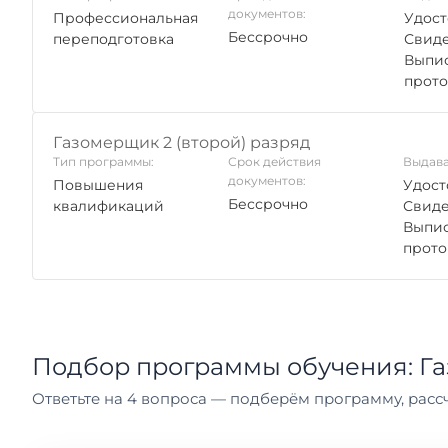
документов:
Профессиональная
Удост
Бессрочно
переподготовка
Свиде
Выпис
прото
Газомерщик 2 (второй) разряд
Тип программы:
Срок действия
Выдава
документов:
Повышения
Удост
Бессрочно
квалификаций
Свиде
Выпис
прото
Подбор программы обучения: Г
Ответьте на 4 вопроса — подберём программу, рассч