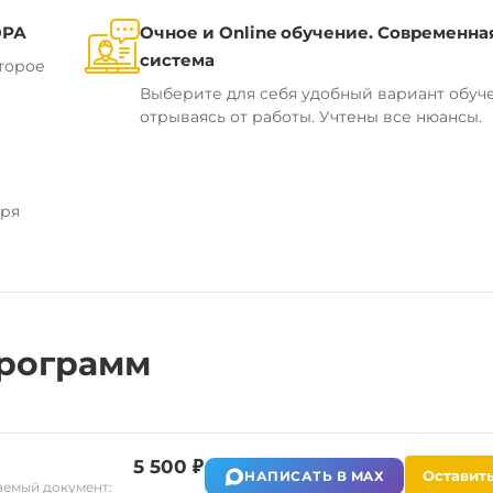
ОРА
Очное и Online обучение. Современна
система
торое
Выберите для себя удобный вариант обуч
отрываясь от работы. Учтены все нюансы.
аря
рограмм
5 500 ₽
Оставить
НАПИСАТЬ В MAX
емый документ: