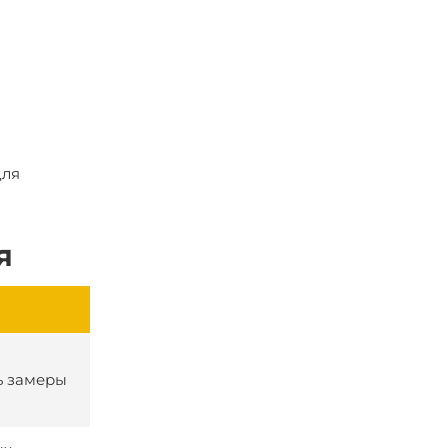
для
я
ь замеры