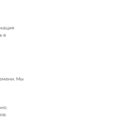
икация
ь в
ремени. Мы
но.
ов.