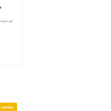
я
ения не
 заявку