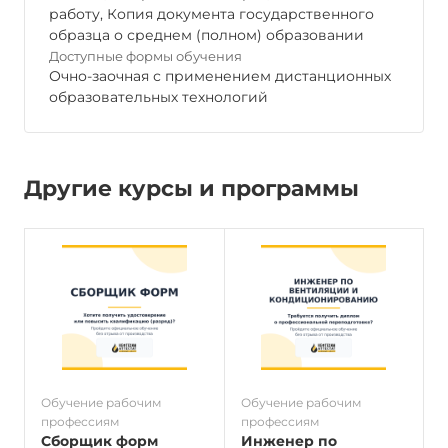
работу, Копия документа государственного
образца о среднем (полном) образовании
Доступные формы обучения
Очно-заочная с применением дистанционных
образовательных технологий
Другие курсы и программы
Обучение рабочим
Обучение рабочим
О
профессиям
профессиям
п
Сборщик форм
Инженер по