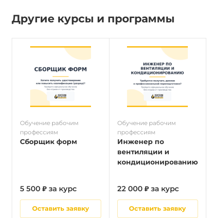
Другие курсы и программы
Обучение рабочим
Обучение рабочим
О
профессиям
профессиям
п
Сборщик форм
Инженер по
вентиляции и
кондиционированию
5 500 ₽ за курс
22 000 ₽ за курс
5
Оставить заявку
Оставить заявку