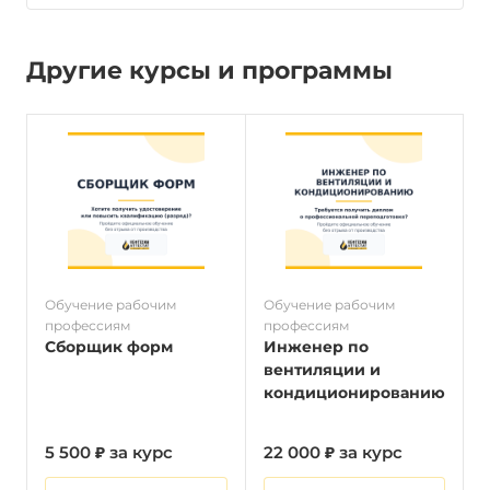
Другие курсы и программы
Обучение рабочим
Обучение рабочим
О
профессиям
профессиям
п
Сборщик форм
Инженер по
вентиляции и
кондиционированию
5 500 ₽ за курс
22 000 ₽ за курс
5