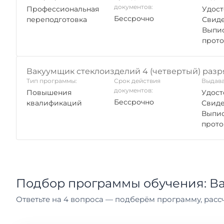
документов:
Профессиональная
Удост
Бессрочно
переподготовка
Свиде
Выпис
прото
Вакуумщик стеклоизделий 4 (четвертый) разр
Тип программы:
Срок действия
Выдава
документов:
Повышения
Удост
Бессрочно
квалификаций
Свиде
Выпис
прото
Подбор программы обучения: В
Ответьте на 4 вопроса — подберём программу, рассч