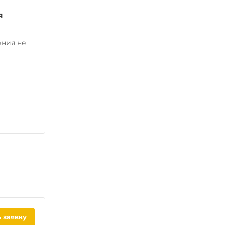
я
ения не
 заявку