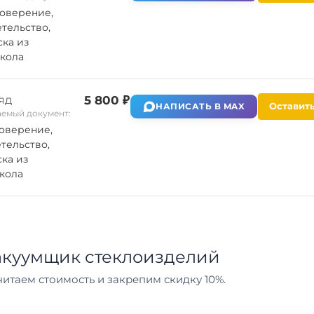
оверение,
тельство,
ка из
кола
яд
5 800 ₽
Оставить
НАПИСАТЬ В MAX
емый документ:
оверение,
тельство,
ка из
кола
акуумщик стеклоизделий
итаем стоимость и закрепим скидку 10%.