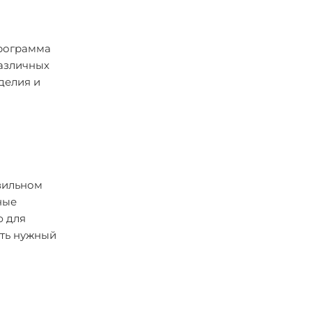
программа
различных
делия и
вильном
ные
ю для
ить нужный