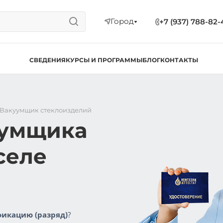
Город
+7 (937) 788-82-
СВЕДЕНИЯ
КУРСЫ И ПРОГРАММЫ
БЛОГ
КОНТАКТЫ
Вакуумщик стеклоизделий
уумщика
селе
икацию (разряд)
?