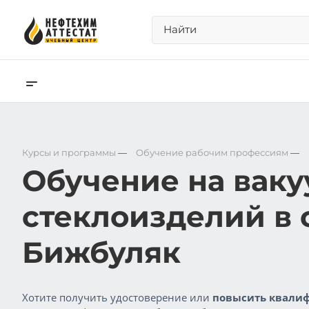
Курсы и программы
—
Обучение рабочим профессиям
—
Обучение на вак
стеклоизделий в 
Бижбуляк
Хотите получить удостоверение или
повысить квалиф