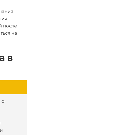
нчания
ния
й после
ться на
а в
 о
и
и