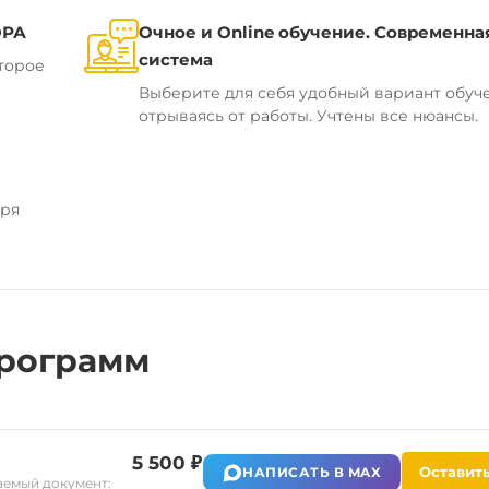
ОРА
Очное и Online обучение. Современна
система
торое
Выберите для себя удобный вариант обуч
отрываясь от работы. Учтены все нюансы.
аря
рограмм
5 500 ₽
Оставить
НАПИСАТЬ В MAX
емый документ: