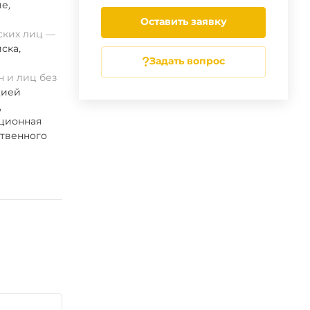
ие
,
Оставить заявку
ских лиц
ска
,
Задать вопрос
 и лиц без
цией
,
ационная
ственного