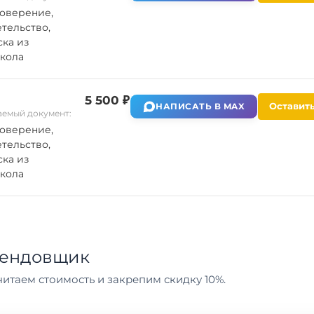
оверение,
тельство,
ка из
кола
5 500 ₽
Оставить
НАПИСАТЬ В MAX
емый документ:
оверение,
тельство,
ка из
кола
тендовщик
итаем стоимость и закрепим скидку 10%.