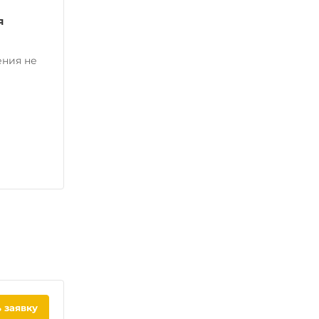
я
ения не
 заявку