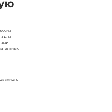
ную
фессия
ки для
гими
вательных
бованного