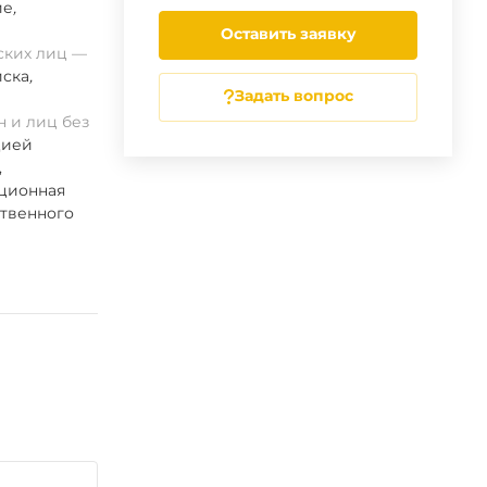
ие
,
Оставить заявку
ских лиц
ска
,
Задать вопрос
 и лиц без
цией
,
ационная
ственного