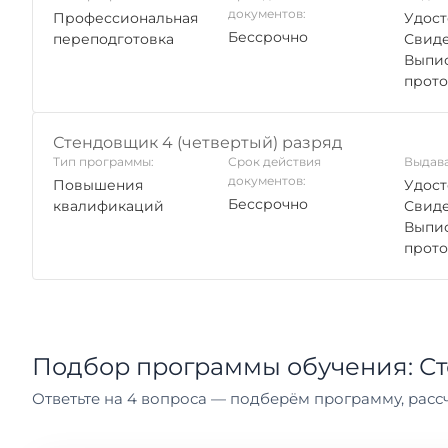
документов:
Профессиональная
Удост
Бессрочно
переподготовка
Свиде
Выпис
прото
Стендовщик 4 (четвертый) разряд
Тип программы:
Срок действия
Выдава
документов:
Повышения
Удост
Бессрочно
квалификаций
Свиде
Выпис
прото
Подбор программы обучения: С
Ответьте на 4 вопроса — подберём программу, рассч