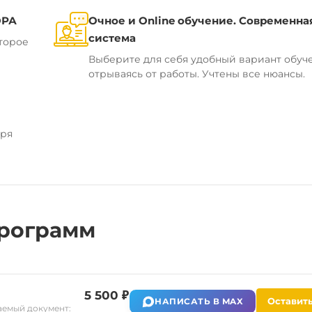
ОРА
Очное и Online обучение. Современна
система
торое
Выберите для себя удобный вариант обуч
отрываясь от работы. Учтены все нюансы.
аря
рограмм
5 500 ₽
Оставить
НАПИСАТЬ В MAX
емый документ: