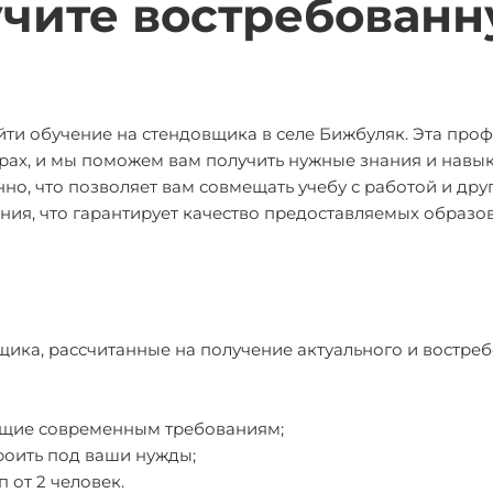
учите востребован
йти обучение на стендовщика в селе Бижбуляк. Эта про
рах, и мы поможем вам получить нужные знания и навы
о, что позволяет вам совмещать учебу с работой и дру
ания, что гарантирует качество предоставляемых образо
щика, рассчитанные на получение актуального и востре
ющие современным требованиям;
роить под ваши нужды;
 от 2 человек.