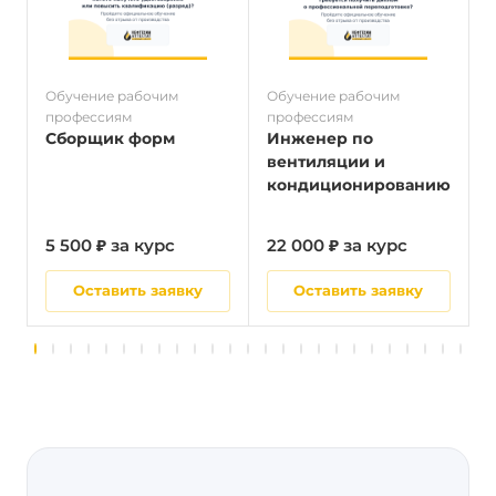
Обучение рабочим
Обучение рабочим
О
профессиям
профессиям
п
Сборщик форм
Инженер по
вентиляции и
кондиционированию
5 500 ₽ за курс
22 000 ₽ за курс
5
Оставить заявку
Оставить заявку