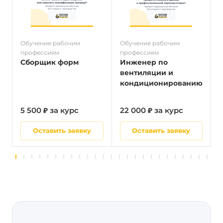
Обучение рабочим
Обучение рабочим
О
профессиям
профессиям
п
Сборщик форм
Инженер по
вентиляции и
кондиционированию
5 500 ₽ за курс
22 000 ₽ за курс
5
Оставить заявку
Оставить заявку