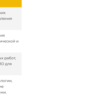
чих
вления
ния
ической и
х работ,
ПО для
ологии,
ие
ми.