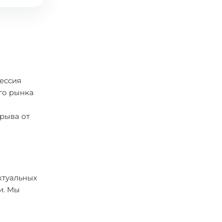
фессия
го рынка
рыва от
ктуальных
и. Мы