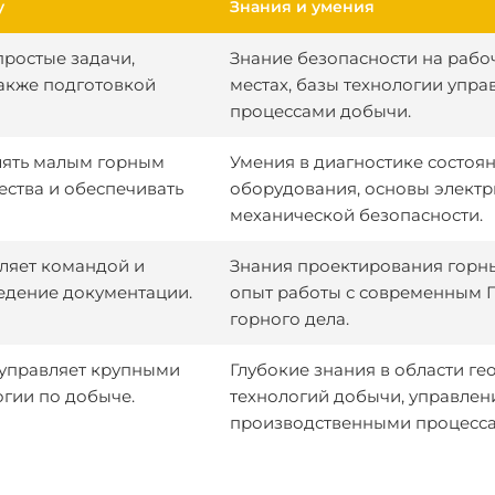
у
Знания и умения
простые задачи,
Знание безопасности на рабо
также подготовкой
местах, базы технологии упра
процессами добычи.
лять малым горным
Умения в диагностике состоя
ества и обеспечивать
оборудования, основы электр
механической безопасности.
ляет командой и
Знания проектирования горны
ведение документации.
опыт работы с современным 
горного дела.
управляет крупными
Глубокие знания в области ге
огии по добыче.
технологий добычи, управлен
производственными процесса