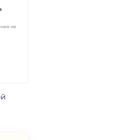
я
ения не
ой