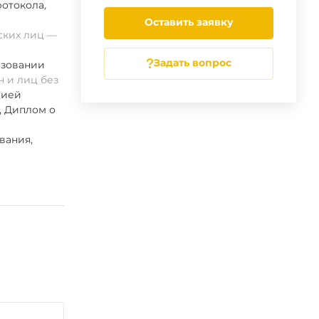
ротокола
,
Оставить заявку
ских лиц
Задать вопрос
азовании
 и лиц без
цией
, Диплом о
вания,