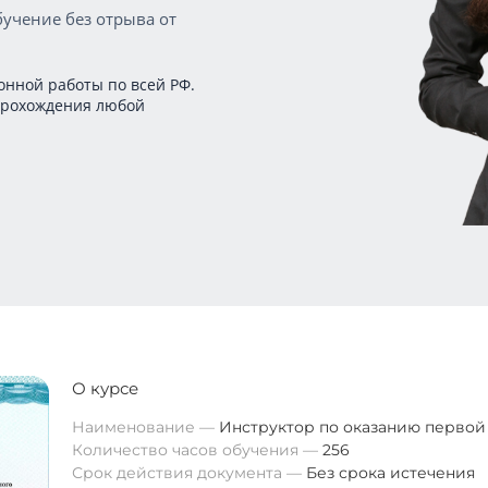
учение без отрыва от
онной работы по всей РФ.
прохождения любой
О курсе
Наименование
Инструктор по оказанию перво
Количество часов обучения
256
Срок действия документа
Без срока истечения