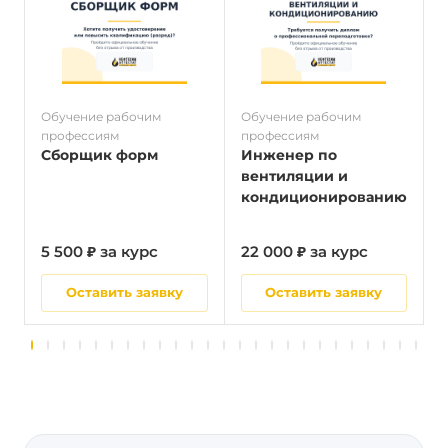
Обучение рабочим
Обучение рабочим
О
профессиям
профессиям
п
Сборщик форм
Инженер по
вентиляции и
кондиционированию
5 500 ₽ за курс
22 000 ₽ за курс
5
Оставить заявку
Оставить заявку