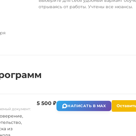
Выберите для себя удобный вариант обуч
отрываясь от работы. Учтены все нюансы.
аря
рограмм
5 500 ₽
Оставить
НАПИСАТЬ В MAX
емый документ:
оверение,
тельство,
ка из
кола