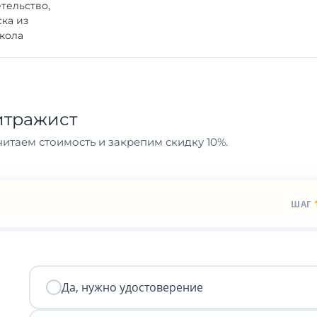
тельство,
ка из
кола
итражист
итаем стоимость и закрепим скидку 10%.
ШАГ
Да, нужно удостоверение