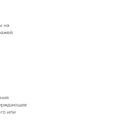
ы на
ражей.
ения
тверждающее
го или