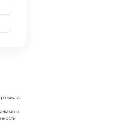
тражиста.
ражами и
онкости