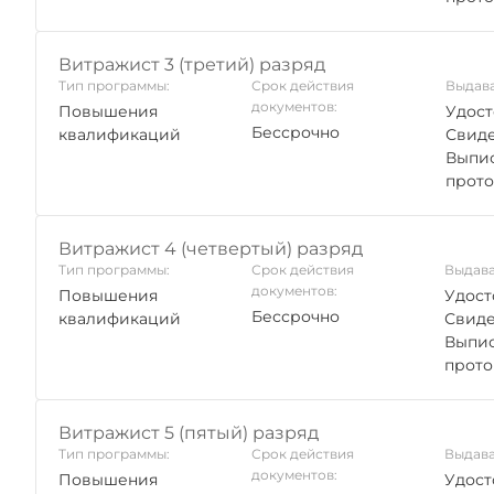
Витражист 3 (третий) разряд
Тип программы:
Срок действия
Выдава
документов:
Повышения
Удост
Бессрочно
квалификаций
Свиде
Выпис
прото
Витражист 4 (четвертый) разряд
Тип программы:
Срок действия
Выдава
документов:
Повышения
Удост
Бессрочно
квалификаций
Свиде
Выпис
прото
Витражист 5 (пятый) разряд
Тип программы:
Срок действия
Выдава
документов:
Повышения
Удост