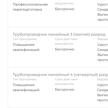
документов:
Профессиональная
Удост
Бессрочно
переподготовка
Свиде
Выпис
прото
Трубопроводчик линейный 3 (третий) разряд
Тип программы:
Срок действия
Выдава
документов:
Повышения
Удост
Бессрочно
квалификаций
Свиде
Выпис
прото
Трубопроводчик линейный 4 (четвертый) раз
Тип программы:
Срок действия
Выдава
документов:
Повышения
Удост
Бессрочно
квалификаций
Свиде
Выпис
прото