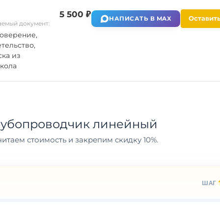
5 500 ₽
Оставить
НАПИСАТЬ В MAX
емый документ:
оверение,
тельство,
ка из
кола
рубопроводчик линейный
итаем стоимость и закрепим скидку 10%.
ШАГ