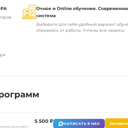
ОРА
Очное и Online обучение. Современна
система
торое
Выберите для себя удобный вариант обуч
отрываясь от работы. Учтены все нюансы.
аря
рограмм
5 500 ₽
Оставить
НАПИСАТЬ В MAX
емый документ: