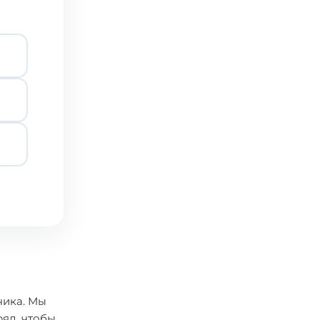
чика. Мы
яд, чтобы