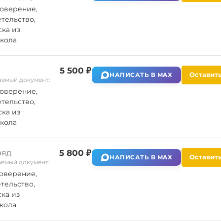
оверение,
тельство,
ка из
кола
5 500 ₽
Оставить
НАПИСАТЬ В MAX
емый документ:
оверение,
тельство,
ка из
кола
ряд
5 800 ₽
Оставить
НАПИСАТЬ В MAX
емый документ:
оверение,
тельство,
ка из
кола