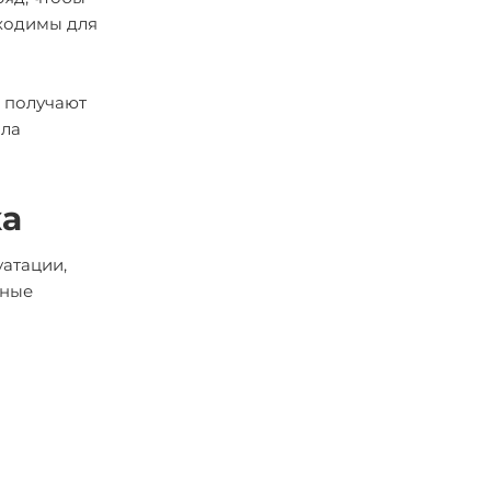
бходимы для
и получают
ола
ка
уатации,
сные