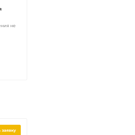
я
ения не
 заявку