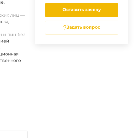
ие
,
Оставить заявку
ских лиц
ска
,
Задать вопрос
 и лиц без
цией
,
ационная
ственного