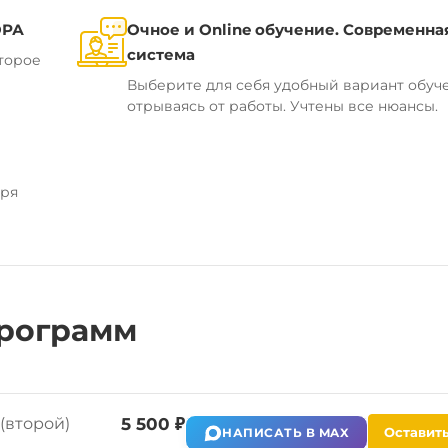
ОРА
Очное и Online обучение. Современна
система
торое
Выберите для себя удобный вариант обуч
отрываясь от работы. Учтены все нюансы.
аря
рограмм
(второй)
5 500 ₽
Оставить
НАПИСАТЬ В MAX