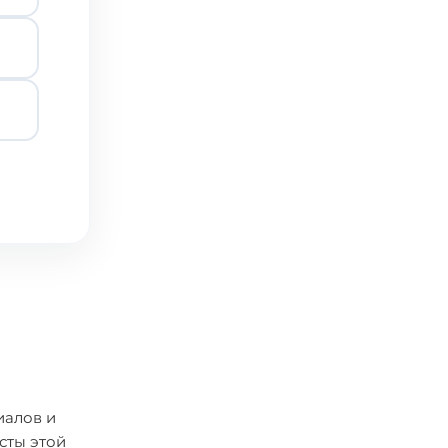
и
иалов и
сты этой