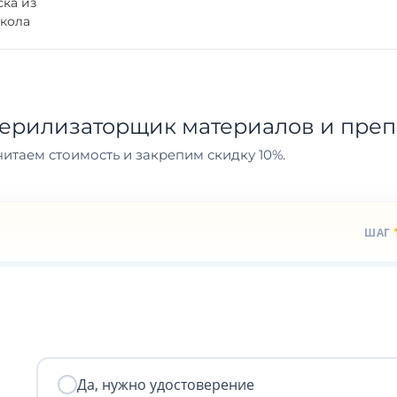
ка из
кола
терилизаторщик материалов и преп
итаем стоимость и закрепим скидку 10%.
ШАГ
Да, нужно удостоверение