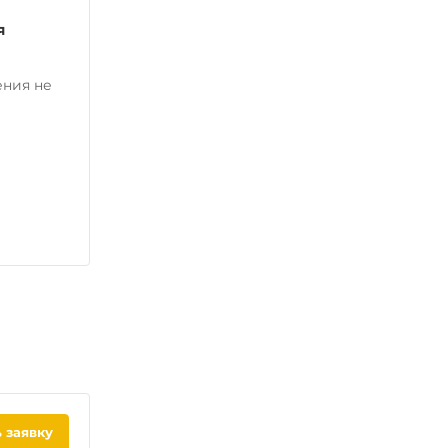
я
ения не
 заявку