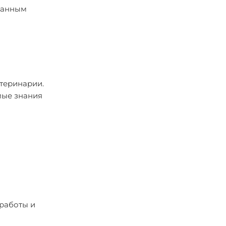
ованным
теринарии.
мые знания
 работы и