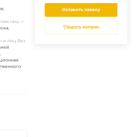
ие
,
Оставить заявку
ских лиц
Задать вопрос
ска
,
 и лиц без
цией
,
ационная
ственного