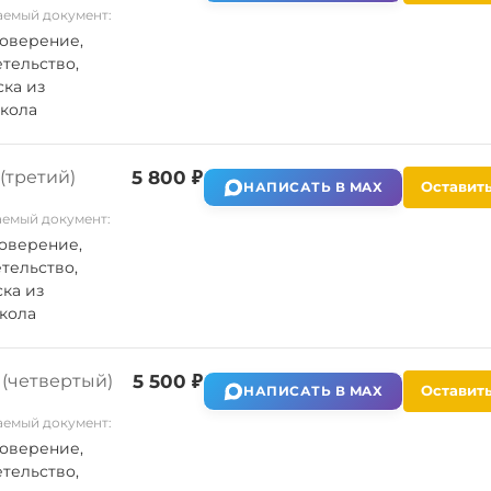
емый документ:
оверение,
тельство,
ка из
кола
(третий)
5 800 ₽
Оставить
НАПИСАТЬ В MAX
емый документ:
оверение,
тельство,
ка из
кола
(четвертый)
5 500 ₽
Оставить
НАПИСАТЬ В MAX
емый документ:
оверение,
тельство,