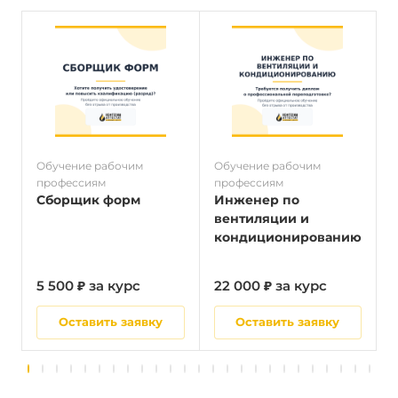
Обучение рабочим
Обучение рабочим
О
профессиям
профессиям
п
Сборщик форм
Инженер по
вентиляции и
кондиционированию
5 500 ₽ за курс
22 000 ₽ за курс
5
Оставить заявку
Оставить заявку