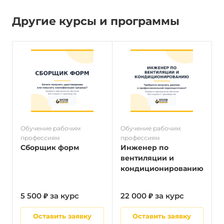
Другие курсы и программы
Обучение рабочим
Обучение рабочим
О
профессиям
профессиям
п
Сборщик форм
Инженер по
вентиляции и
кондиционированию
5 500 ₽ за курс
22 000 ₽ за курс
5
Оставить заявку
Оставить заявку