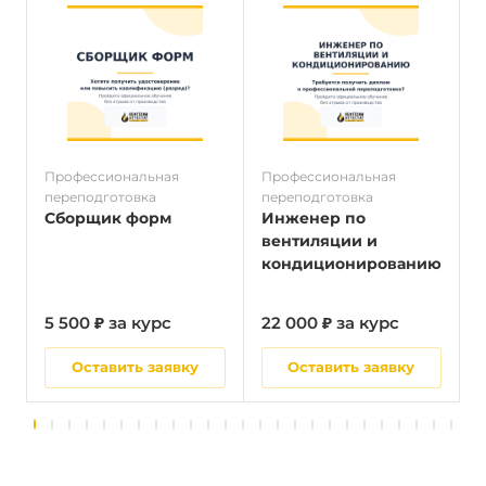
Профессиональная
Профессиональная
П
переподготовка
переподготовка
п
Сборщик форм
Инженер по
вентиляции и
кондиционированию
5 500 ₽ за курс
22 000 ₽ за курс
5
Оставить заявку
Оставить заявку