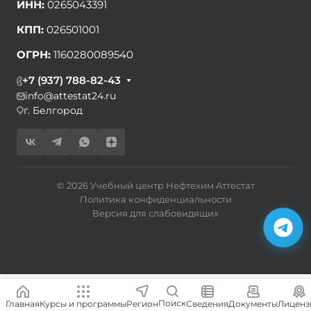
ИНН:
0265043391
КПП:
026501001
ОГРН:
1160280089540
+7 (937) 788-82-43
info@attestat24.ru
г. Белгород
© 2026 Учебный центр Нефтехим Аттестат
Политика конфиденциальности
Версия для слабовидящих
Поиск
Главная
Курсы и программы
Сведения
Документы
Лиценз
Регион