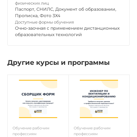
физических лиц
Паспорт
,
СНИЛС
,
Документ об образовании
,
Прописка
,
Фото 3Х4
Доступные формы обучения
Очно-заочная с применением дистанционных
образовательных технологий
Другие курсы и программы
Обучение рабочим
Обучение рабочим
О
профессиям
профессиям
п