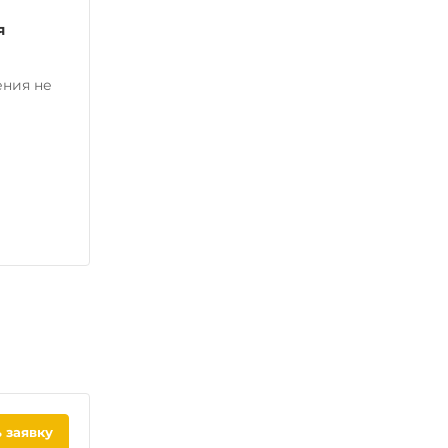
я
ения не
 заявку