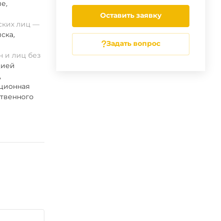
ие
,
Оставить заявку
ских лиц
ска
,
Задать вопрос
 и лиц без
цией
,
ационная
ственного