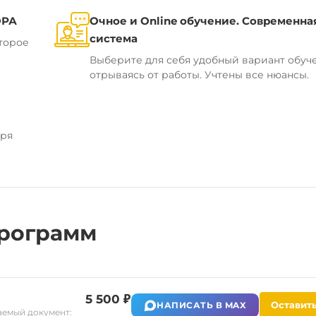
ОРА
Очное и Online обучение. Современна
система
торое
Выберите для себя удобный вариант обуч
отрываясь от работы. Учтены все нюансы.
аря
рограмм
5 500 ₽
Оставить
НАПИСАТЬ В MAX
емый документ: