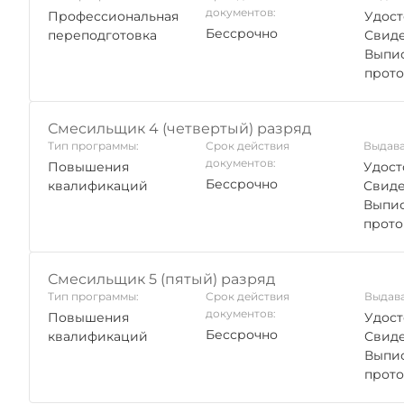
документов:
Профессиональная
Удост
Бессрочно
переподготовка
Свиде
Выпис
прото
Смесильщик 4 (четвертый) разряд
Тип программы:
Срок действия
Выдава
документов:
Повышения
Удост
Бессрочно
квалификаций
Свиде
Выпис
прото
Смесильщик 5 (пятый) разряд
Тип программы:
Срок действия
Выдава
документов:
Повышения
Удост
Бессрочно
квалификаций
Свиде
Выпис
прото