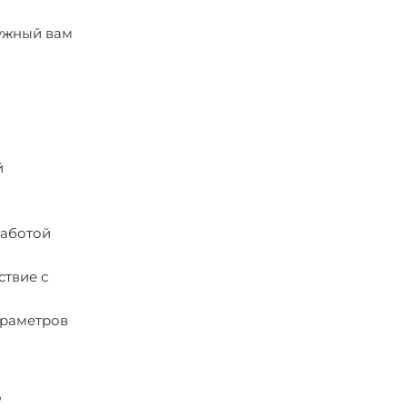
нужный вам
й
работой
ствие с
араметров
,