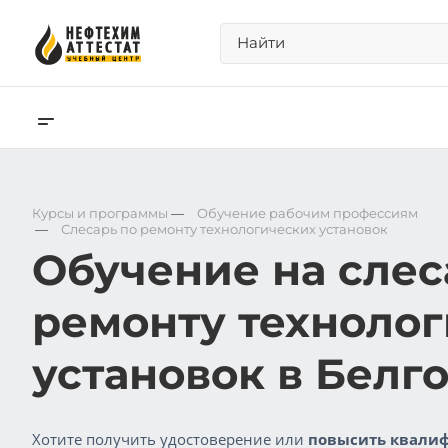
Курсы и программы
—
Обучение рабочим профессиям
—
Слесарь по ремонту технологических установок
Обучение на слес
ремонту техноло
установок в Белг
Хотите получить удостоверение или
повысить квалиф