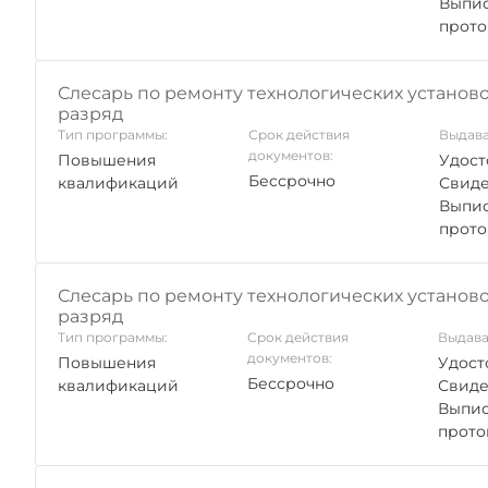
Выпис
прото
Слесарь по ремонту технологических установо
разряд
Тип программы:
Срок действия
Выдава
документов:
Повышения
Удост
Бессрочно
квалификаций
Свиде
Выпис
прото
Слесарь по ремонту технологических установо
разряд
Тип программы:
Срок действия
Выдава
документов:
Повышения
Удост
Бессрочно
квалификаций
Свиде
Выпис
прото