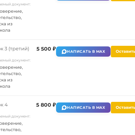
емый документ:
оверение,
тельство,
ка из
кола
 3 (третий)
5 500 ₽
Оставить
НАПИСАТЬ В MAX
емый документ:
оверение,
тельство,
ка из
кола
к 4
5 800 ₽
Оставить
НАПИСАТЬ В MAX
емый документ:
оверение,
тельство,