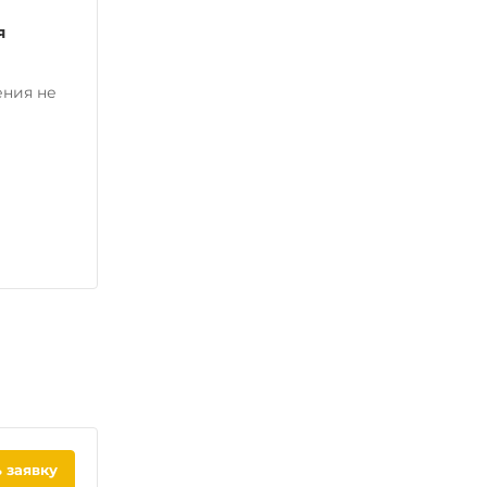
я
ения не
 заявку