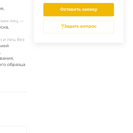
ие
,
Оставить заявку
ских лиц
Задать вопрос
ска
,
 и лиц без
цией
,
вания,
ого образца