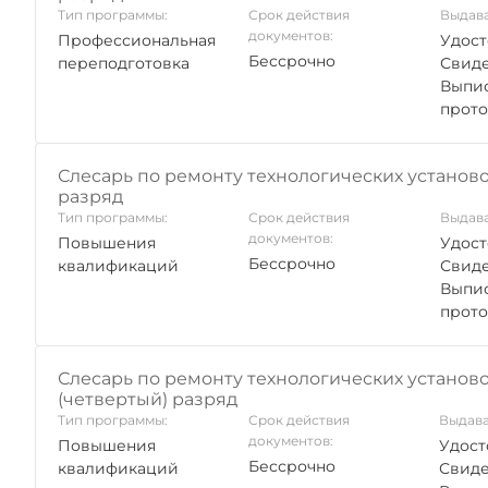
Тип программы:
Срок действия
Выдава
документов:
Профессиональная
Удост
Бессрочно
переподготовка
Свиде
Выпис
прото
Слесарь по ремонту технологических установок
разряд
Тип программы:
Срок действия
Выдава
документов:
Повышения
Удост
Бессрочно
квалификаций
Свиде
Выпис
прото
Слесарь по ремонту технологических установо
(четвертый) разряд
Тип программы:
Срок действия
Выдава
документов:
Повышения
Удост
Бессрочно
квалификаций
Свиде