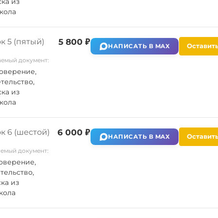
ка из
кола
к 5 (пятый)
5 800 ₽
Оставить
НАПИСАТЬ В MAX
емый документ:
оверение,
тельство,
ка из
кола
к 6 (шестой)
6 000 ₽
Оставить
НАПИСАТЬ В MAX
емый документ:
оверение,
тельство,
ка из
кола