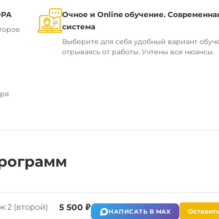
ОРА
Очное и Online обучение. Современна
система
торое
Выберите для себя удобный вариант обуч
отрываясь от работы. Учтены все нюансы.
аря
рограмм
 2 (второй)
5 500 ₽
Оставить
НАПИСАТЬ В MAX