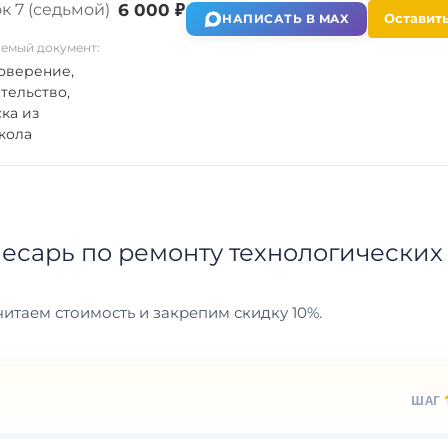
к 7 (седьмой)
6 000 ₽
Оставить
НАПИСАТЬ В MAX
емый документ:
оверение,
тельство,
ка из
кола
есарь по ремонту технологических
итаем стоимость и закрепим скидку 10%.
ШАГ