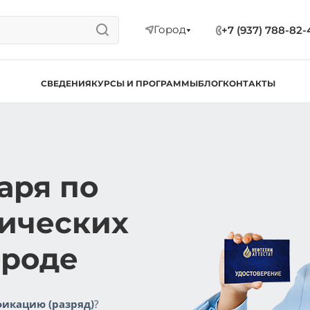
Город
+7 (937) 788-82-
СВЕДЕНИЯ
КУРСЫ И ПРОГРАММЫ
БЛОГ
КОНТАКТЫ
аря по
гических
ороде
икацию (разряд)
?