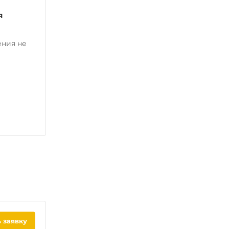
я
ения не
 заявку