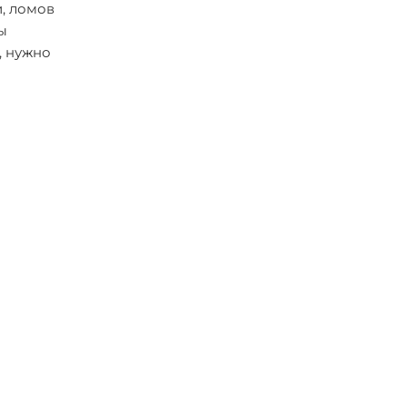
, ломов
ы
, нужно