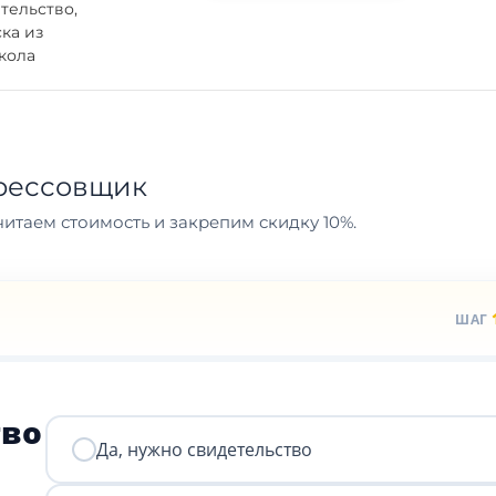
тельство,
ка из
кола
рессовщик
итаем стоимость и закрепим скидку 10%.
ШАГ
тво
Да, нужно свидетельство