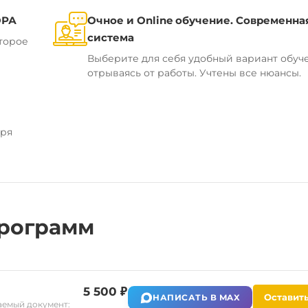
ОРА
Очное и Online обучение. Современна
система
торое
Выберите для себя удобный вариант обуч
отрываясь от работы. Учтены все нюансы.
аря
рограмм
5 500 ₽
Оставить
НАПИСАТЬ В MAX
емый документ: