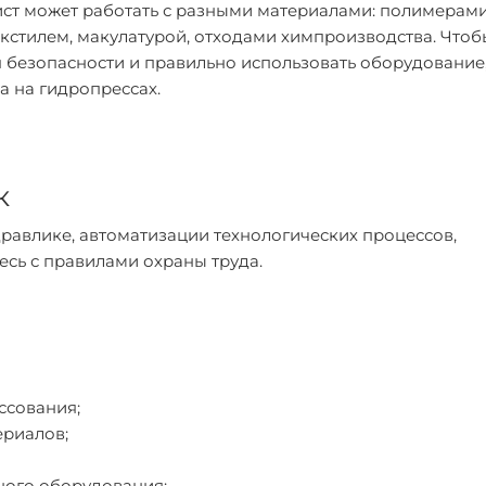
ист может работать с разными материалами: полимерами
екстилем, макулатурой, отходами химпроизводства. Чтоб
я безопасности и правильно использовать оборудование
 на гидропрессах.
к
дравлике, автоматизации технологических процессов,
сь с правилами охраны труда.
ссования;
ериалов;
ного оборудования;