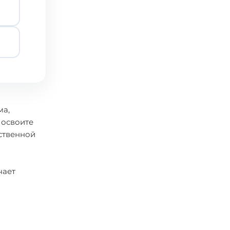
ма,
 освоите
ственной
чает