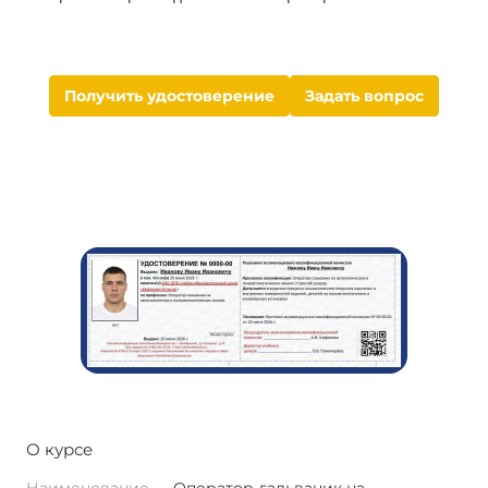
Получить удостоверение
Задать вопрос
О курсе