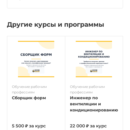
Другие курсы и программы
Обучение рабочим
Обучение рабочим
О
профессиям
профессиям
п
Сборщик форм
Инженер по
вентиляции и
кондиционированию
5 500 ₽ за курс
22 000 ₽ за курс
5