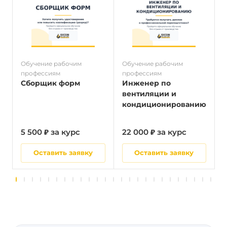
Обучение рабочим
Обучение рабочим
О
профессиям
профессиям
п
Сборщик форм
Инженер по
вентиляции и
кондиционированию
5 500 ₽ за курс
22 000 ₽ за курс
5
Оставить заявку
Оставить заявку