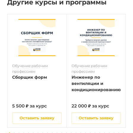
Другие курсы и программы
Обучение рабочим
Обучение рабочим
О
профессиям
профессиям
п
Сборщик форм
Инженер по
вентиляции и
кондиционированию
5 500 ₽ за курс
22 000 ₽ за курс
5
Оставить заявку
Оставить заявку