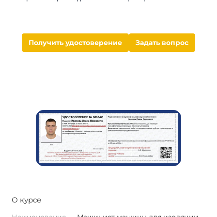
Получить удостоверение
Задать вопрос
О курсе