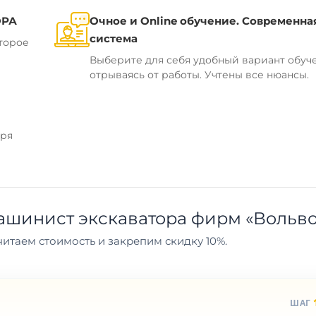
ОРА
Очное и Online обучение. Современна
система
торое
Выберите для себя удобный вариант обуч
отрываясь от работы. Учтены все нюансы.
аря
ашинист экскаватора фирм «Вольво
итаем стоимость и закрепим скидку 10%.
ШАГ