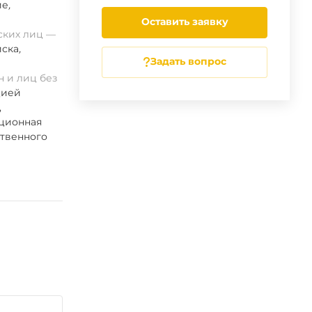
ие
,
Оставить заявку
ских лиц
ска
,
Задать вопрос
 и лиц без
цией
,
ационная
ственного