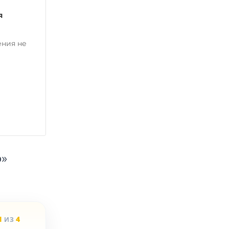
я
ения не
»
1
4
ИЗ