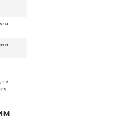
ке и
ми и
уп к
ите
им