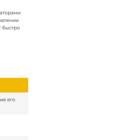
ваторами
равлении
т быстро
ие его