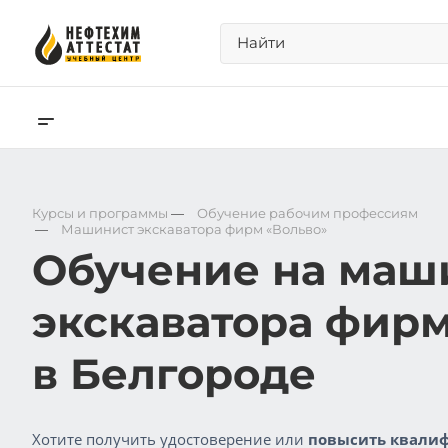
Курсы и программы
—
Обучение рабочим профессиям
—
Машинист экскаватора фирм «Вольво»
Обучение на маш
экскаватора фирм
в Белгороде
Хотите получить удостоверение или
повысить квалиф