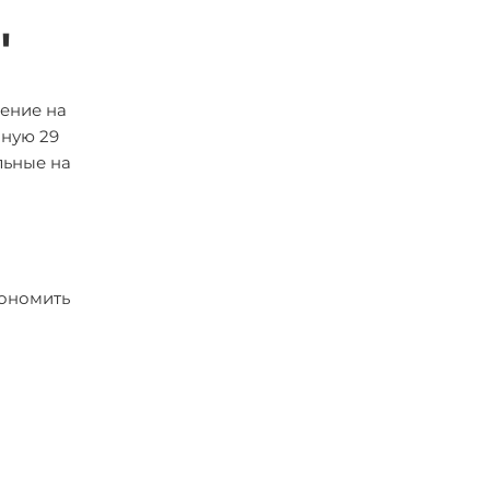
"
чение на
нную 29
льные на
кономить