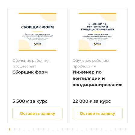
Обучение рабочим
Обучение рабочим
О
профессиям
профессиям
п
Сборщик форм
Инженер по
вентиляции и
кондиционированию
5 500 ₽ за курс
22 000 ₽ за курс
5
Оставить заявку
Оставить заявку