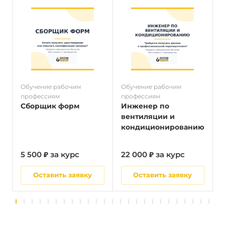
Обучение рабочим
Обучение рабочим
О
профессиям
профессиям
п
Сборщик форм
Инженер по
вентиляции и
кондиционированию
5 500 ₽ за курс
22 000 ₽ за курс
5
Оставить заявку
Оставить заявку