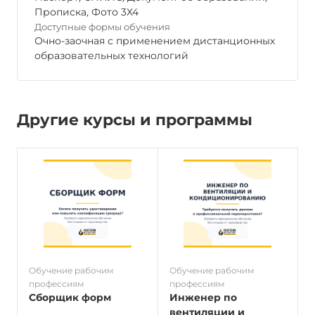
Прописка
,
Фото 3Х4
Доступные формы обучения
Очно-заочная с применением дистанционных
образовательных технологий
Другие курсы и программы
Обучение рабочим
Обучение рабочим
О
профессиям
профессиям
п
Сборщик форм
Инженер по
вентиляции и