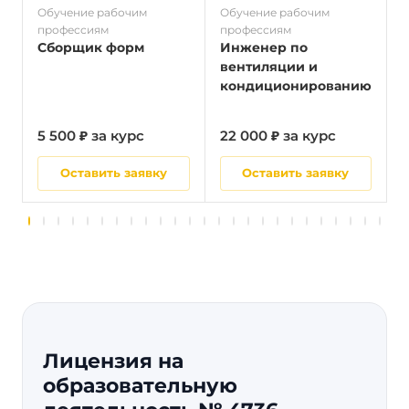
Обучение рабочим
Обучение рабочим
О
профессиям
профессиям
п
Сборщик форм
Инженер по
вентиляции и
кондиционированию
5 500 ₽ за курс
22 000 ₽ за курс
5
Оставить заявку
Оставить заявку
Лицензия на
образовательную