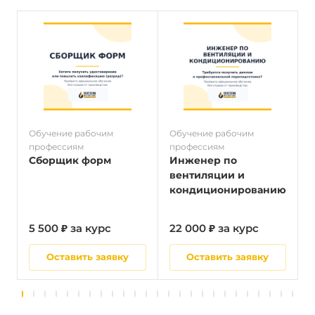
Обучение рабочим
Обучение рабочим
О
профессиям
профессиям
п
Сборщик форм
Инженер по
вентиляции и
кондиционированию
5 500 ₽ за курс
22 000 ₽ за курс
5
Оставить заявку
Оставить заявку