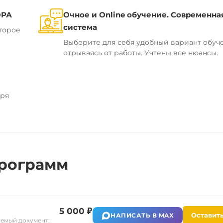
ОРА
Очное и Online обучение. Современна
система
торое
Выберите для себя удобный вариант обуч
отрываясь от работы. Учтены все нюансы.
аря
рограмм
5 000 ₽
Оставить
НАПИСАТЬ В MAX
емый документ: