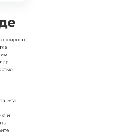
де
Это широко
тка
хим
лит
остью.
а. Эта
ию и
ыть
рите