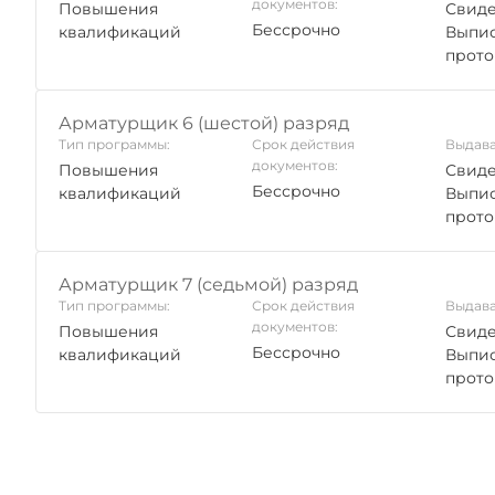
документов:
Повышения
Свиде
Бессрочно
квалификаций
Выпис
прото
Арматурщик 6 (шестой) разряд
Тип программы:
Срок действия
Выдава
документов:
Повышения
Свиде
Бессрочно
квалификаций
Выпис
прото
Арматурщик 7 (седьмой) разряд
Тип программы:
Срок действия
Выдава
документов:
Повышения
Свиде
Бессрочно
квалификаций
Выпис
прото