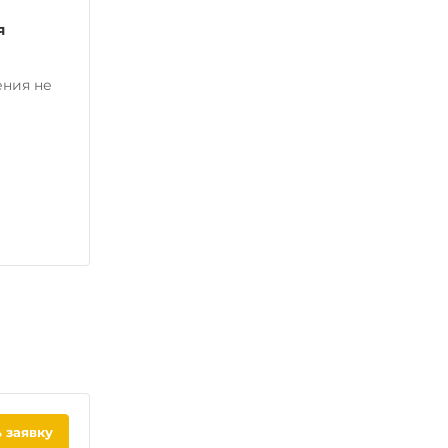
я
ения не
 заявку