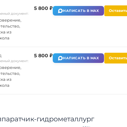
5 800 ₽
Оставить
НАПИСАТЬ В MAX
емый документ:
оверение,
тельство,
ка из
кола
д
5 800 ₽
Оставить
НАПИСАТЬ В MAX
емый документ:
оверение,
тельство,
ка из
кола
ппаратчик-гидрометаллург