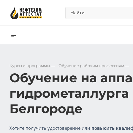
Курсы и программы
—
Обучение рабочим профессиям
—
Обучение на апп
гидрометаллурга 
Белгороде
Хотите получить удостоверение или
повысить квалиф