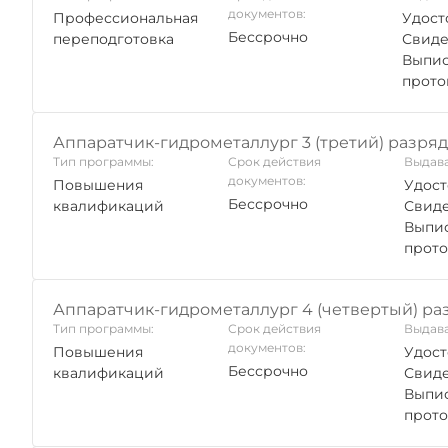
документов:
Профессиональная
Удост
Бессрочно
переподготовка
Свиде
Выпис
прото
Аппаратчик-гидрометаллург 3 (третий) разряд
Тип программы:
Срок действия
Выдава
документов:
Повышения
Удост
Бессрочно
квалификаций
Свиде
Выпис
прото
Аппаратчик-гидрометаллург 4 (четвертый) ра
Тип программы:
Срок действия
Выдава
документов:
Повышения
Удост
Бессрочно
квалификаций
Свиде
Выпис
прото