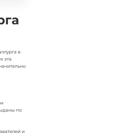
рга
ллурга в
я эта
значительно
ом
выданы по
авателей и