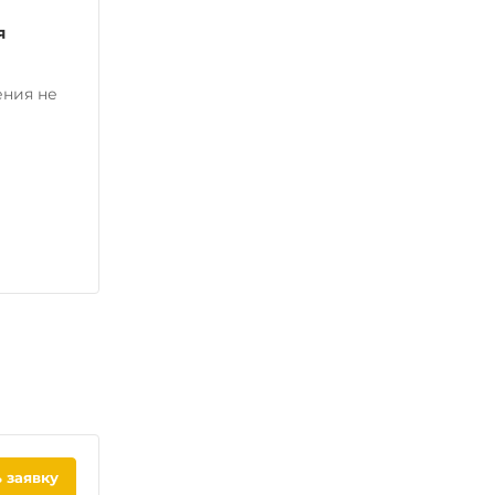
я
ения не
 заявку