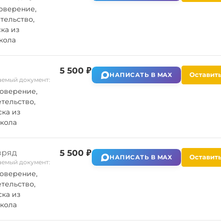
оверение,
тельство,
ка из
кола
5 500 ₽
Оставить
НАПИСАТЬ В MAX
емый документ:
оверение,
тельство,
ка из
кола
зряд
5 500 ₽
Оставить
НАПИСАТЬ В MAX
емый документ:
оверение,
тельство,
ка из
кола