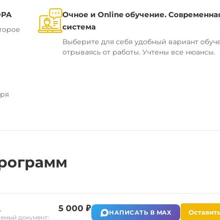
ОРА
Очное и Online обучение. Современна
система
торое
Выберите для себя удобный вариант обуч
отрываясь от работы. Учтены все нюансы.
аря
рограмм
д
5 000 ₽
Оставить
НАПИСАТЬ В MAX
емый документ: