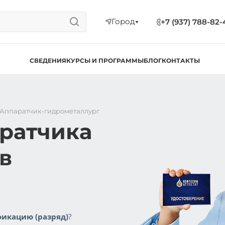
Город
+7 (937) 788-82-
СВЕДЕНИЯ
КУРСЫ И ПРОГРАММЫ
БЛОГ
КОНТАКТЫ
Аппаратчик-гидрометаллург
аратчика
в
икацию (разряд)
?