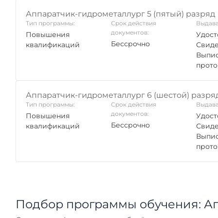
Аппаратчик-гидрометаллург 5 (пятый) разряд
Тип программы:
Срок действия
Выдава
документов:
Повышения
Удост
Бессрочно
квалификаций
Свиде
Выпис
прото
Аппаратчик-гидрометаллург 6 (шестой) разря
Тип программы:
Срок действия
Выдава
документов:
Повышения
Удост
Бессрочно
квалификаций
Свиде
Выпис
прото
Подбор программы обучения: А