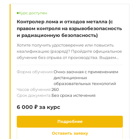
Курс доступен
Контролер лома и отходов металла (с
правом контроля на взрывобезопасность
и радиационную безопасность)
Хотите получить удостоверение или повысить
квалификацию (разряд)? Пройдите официальное
обучение без отрыва от производства. Выдаем
документы установленного образца для
законной работы по всей РФ. Данные вносятся в
Форма обучения
Очно-заочная с применением
госреестр ФИС ФРДО — гарантия прохождения
дистанционных
любой проверки.
образовательных технологий
Часов обучения
260
Срок документа
Без срока истечения
6 000 ₽ за курс
Подробнее
Оставить заявку