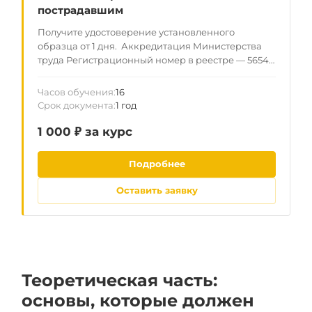
пострадавшим
Получите удостоверение установленного
образца от 1 дня. Аккредитация Министерства
труда Регистрационный номер в реестре — 5654
(Приказ №15-4/В-5089 от 16.05.2023) Возможен
выезд преподавателя для корпоративного
Часов обучения
16
обучения в Уфе
Срок документа
1 год
1 000 ₽ за курс
Подробнее
Оставить заявку
Теоретическая часть:
основы, которые должен