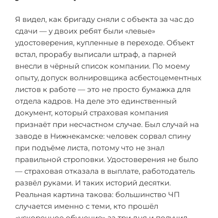
Я видел, как бригаду сняли с объекта за час до
сдачи — у двоих ребят были «левые»
удостоверения, купленные в переходе. Объект
встал, прорабу выписали штраф, а парней
внесли в чёрный список компании. По моему
опыту, допуск волнировщика асбестоцементных
листов к работе — это не просто бумажка для
отдела кадров. На деле это единственный
документ, который страховая компания
признаёт при несчастном случае. Был случай на
заводе в Нижнекамске: человек сорвал спину
при подъёме листа, потому что не знал
правильной строповки. Удостоверения не было
— страховая отказала в выплате, работодатель
развёл руками. И таких историй десятки.
Реальная картина такова: большинство ЧП
случается именно с теми, кто прошёл
«ускоренное обучение» за три дня и получил