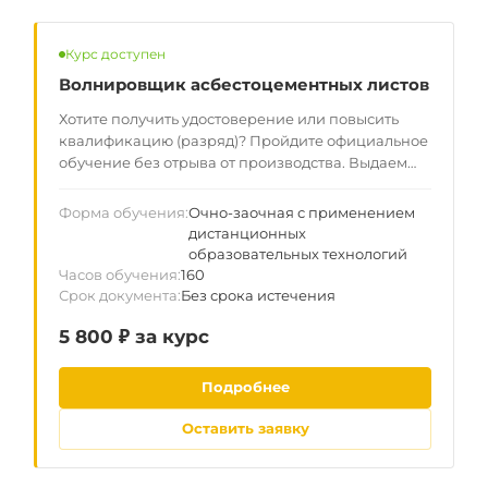
Курс доступен
Волнировщик асбестоцементных листов
Хотите получить удостоверение или повысить
квалификацию (разряд)? Пройдите официальное
обучение без отрыва от производства. Выдаем
документы установленного образца для
законной работы по всей РФ. Данные вносятся в
Форма обучения
Очно-заочная с применением
госреестр ФИС ФРДО — гарантия прохождения
дистанционных
любой проверки.
образовательных технологий
Часов обучения
160
Срок документа
Без срока истечения
5 800 ₽ за курс
Подробнее
Оставить заявку