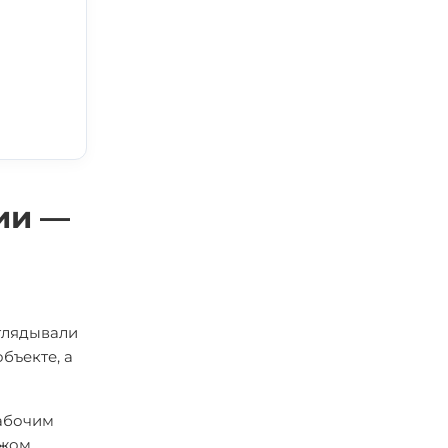
ии —
аглядывали
бъекте, а
рабочим
ажом