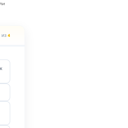
ли
1
4
ИЗ
к