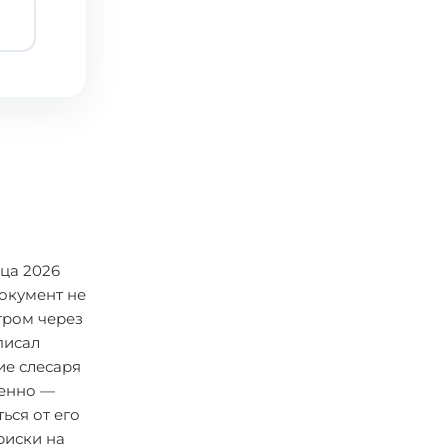
зца 2026
окумент не
тром через
писал
ие слесаря
венно —
ься от его
риски на