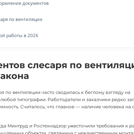
формление документов
саря по вентиляции
ой работы в 2026
нтов слесаря по вентиляц
закона
ря по вентиляции часто сводилась к беглому взгляду на
 любой типографии. Работодатели и заказчики редко з
имность. Считалось, что главное — наличие человека на о
огда Минтруд и Ростехнадзор ужесточили требования к 
ышленных объектах, связанных с некачественным монт