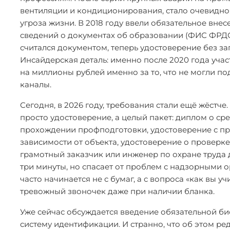
вентиляции и кондиционирования, стало очевидно
угроза жизни. В 2018 году ввели обязательное вн
сведений о документах об образовании (ФИС ФРДО
считался документом, теперь удостоверение без зап
Инсайдерская деталь: именно после 2020 года уча
на миллионы рублей именно за то, что не могли п
каналы.
Сегодня, в 2026 году, требования стали ещё жёстч
просто удостоверение, а целый пакет: диплом о с
прохождении профподготовки, удостоверение с пр
зависимости от объекта, удостоверение о провер
грамотный заказчик или инженер по охране труда 
три минуты, но спасает от проблем с надзорными о
часто начинается не с бумаг, а с вопроса «как вы у
тревожный звоночек даже при наличии бланка.
Уже сейчас обсуждается введение обязательной б
систему идентификации. И странно, что об этом ре