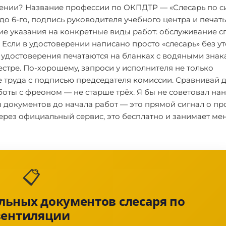
ерении? Название профессии по ОКПДТР — «Слесарь по 
до 6-го, подпись руководителя учебного центра и печать
ие указания на конкретные виды работ: обслуживание с
Если в удостоверении написано просто «слесарь» без у
 удостоверения печатаются на бланках с водяными знак
стре. По-хорошему, запроси у исполнителя не только
е труда с подписью председателя комиссии. Сравнивай д
аботы с фреоном — не старше трёх. Я бы не советовал на
ы документов до начала работ — это прямой сигнал о пр
ерез официальный сервис, это бесплатно и занимает ме
📋
ельных документов слесаря по
вентиляции