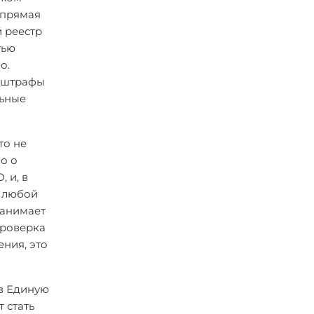
 прямая
й реестр
тью
о.
и штрафы
льные
то не
о о
 и, в
, любой
занимает
проверка
ения, это
ез Единую
 стать