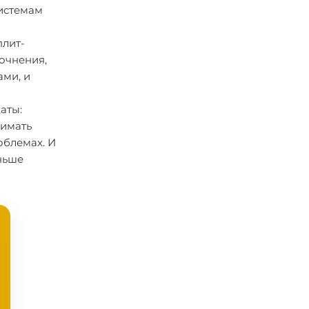
системам
плит-
точнения,
ами, и
аты:
нимать
облемах. И
ньше