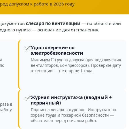
ред допуском к работе в 2026 году
 документов
слесаря по вентиляции
— на объекте или
 одного пункта — основание для отстранения.
✅
Удостоверение по
электробезопасности
я
Минимум II группа допуска (для подключения
 по
вентиляторов, компрессоров). Проверьте дату
аттестации — не старше 1 года.
✅
Журнал инструктажа (вводный +
первичный)
раза в
работу
Подпись слесаря в журнале. Инструктаж по
охране труда и пожарной безопасности —
обязателен перед началом работ.