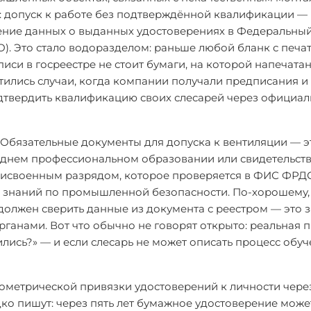
: допуск к работе без подтверждённой квалификации —
есение данных о выданных удостоверениях в Федеральны
). Это стало водоразделом: раньше любой бланк с печа
иси в госреестре не стоит бумаги, на которой напечатан
стились случаи, когда компании получали предписания 
одтвердить квалификацию своих слесарей через официа
е. Обязательные документы для допуска к вентиляции — э
реднем профессиональном образовании или свидетельств
исвоенным разрядом, которое проверяется в ФИС ФРДО,
ке знаний по промышленной безопасности. По-хорошему
должен сверить данные из документа с реестром — это 
рганами. Вот что обычно не говорят открыто: реальная 
чились?» — и если слесарь не может описать процесс обуч
иометрической привязки удостоверений к личности чер
дко пишут: через пять лет бумажное удостоверение может