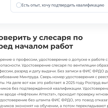
Есть опыт, хочу подтвердить квалификацию
оверить у слесаря по
ед началом работ
рение о профессии, удостоверение о допуске к работе с
зопасности. Удостоверение слесаря по вентиляции обра
ессии, разряд и дату выдачи. Без записи в ФИС ФРДО д
ребование Минтруда. Сверь номер удостоверения с реес
. На деле вот как это работает: в 2025 году Роструд вы
дников без подтверждённой квалификации. Удостоверен
м вроде «Нефтехим Аттестат», проходит проверку мгно
удостоверение без штампа ФИС ФРДО, это повод отказат
рядчиков экономят на обучении, а потом перекладывают 