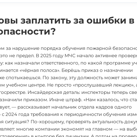
овы заплатить за ошибки в
опасности?
ом за нарушение порядка обучения пожарной безопасно
это не предел. В 2025 году МЧС начало активнее провер
у: как назначали ответственного, по какой программе уч
инается «чёрная полоса». Берёшь приказ о назначении
же спотыкаешься. По закону, эту должность может заним
м учебном центре. Не просто «прослушавший лекцию», 
госреестре. Инсайдерская деталь: инспекторы теперь св
азначили приказом. Иначе штраф. «Нам казалось, что ст
твует, — рассказывает начальник отдела кадров одного
о с 2024 года требования к периодичности обучения изм
ая ситуация? По-хорошему, проверять актуальность док
удивляет: многие компании экономят на главном — на вы
стоверения» в конторе без лицензии. А потом на провер