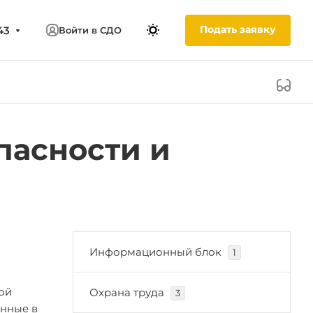
Подать заявку
43
Войти в СДО
пасности и
Информационный блок
1
ой
Охрана труда
3
анные в