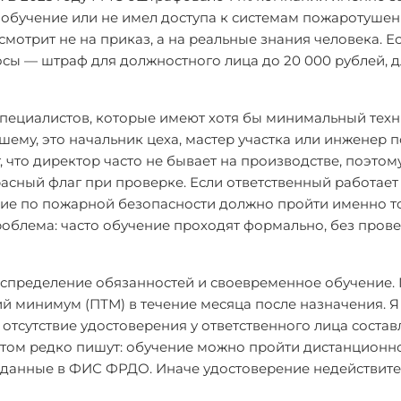
л обучение или не имел доступа к системам пожаротушен
смотрит не на приказ, а на реальные знания человека. Е
осы — штраф для должностного лица до 20 000 рублей, 
 специалистов, которые имеют хотя бы минимальный тех
шему, это начальник цеха, мастер участка или инженер 
, что директор часто не бывает на производстве, поэтом
асный флаг при проверке. Если ответственный работает
ние по пожарной безопасности должно пройти именно то
проблема: часто обучение проходят формально, без пров
аспределение обязанностей и своевременное обучение. 
 минимум (ПТМ) в течение месяца после назначения. Я
а отсутствие удостоверения у ответственного лица состав
 этом редко пишут: обучение можно пройти дистанционно
 данные в ФИС ФРДО. Иначе удостоверение недействите