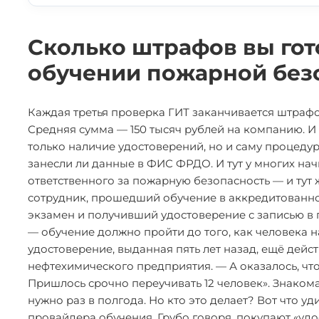
Сколько штрафов вы гот
обучении пожарной без
Каждая третья проверка ГИТ заканчивается штраф
Средняя сумма — 150 тысяч рублей на компанию. И 
только наличие удостоверений, но и саму процедур
занесли ли данные в ФИС ФРДО. И тут у многих нач
ответственного за пожарную безопасность — и тут 
сотрудник, прошедший обучение в аккредитованно
экзамен и получивший удостоверение с записью в 
— обучение должно пройти до того, как человека н
удостоверение, выданная пять лет назад, ещё дейс
нефтехимического предприятия. — А оказалось, чт
Пришлось срочно переучивать 12 человек». Знаком
нужно раз в полгода. Но кто это делает? Вот что 
провайдера обучения. Грубо говоря, покупают «удо