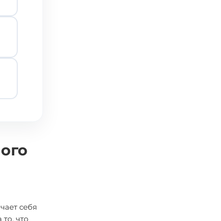
ного
чает себя
то, что