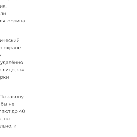
ия.
сли
для юрлица
нический
по охране
у
 удалённо
 лицо, чья
ерки
По закону
 бы не
ляют до 40
, но
льно, и