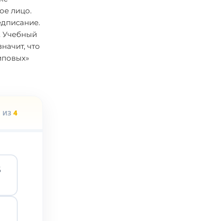
ое лицо.
едписание.
. Учебный
начит, что
иповых»
1
4
ИЗ
Б