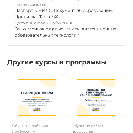
физических лиц
Паспорт
,
СНИЛС
,
Документ об образовании
,
Прописка
,
Фото 3Х4
Доступные формы обучения
Очно-заочная с применением дистанционных
образовательных технологий
Другие курсы и программы
Обучение рабочим
Обучение рабочим
О
профессиям
профессиям
п