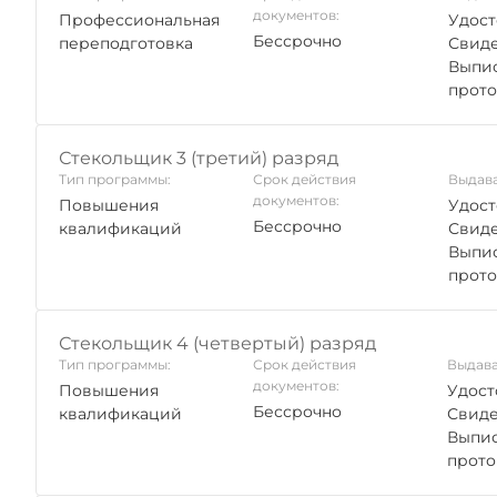
документов:
Профессиональная
Удост
Бессрочно
переподготовка
Свиде
Выпис
прото
Стекольщик 3 (третий) разряд
Тип программы:
Срок действия
Выдава
документов:
Повышения
Удост
Бессрочно
квалификаций
Свиде
Выпис
прото
Стекольщик 4 (четвертый) разряд
Тип программы:
Срок действия
Выдава
документов:
Повышения
Удост
Бессрочно
квалификаций
Свиде
Выпис
прото