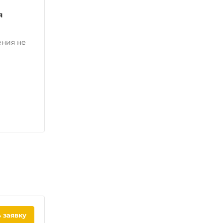
я
ения не
 заявку