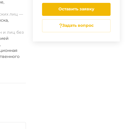
ие
,
Оставить заявку
ских лиц
ска
,
Задать вопрос
 и лиц без
цией
,
ационная
ственного