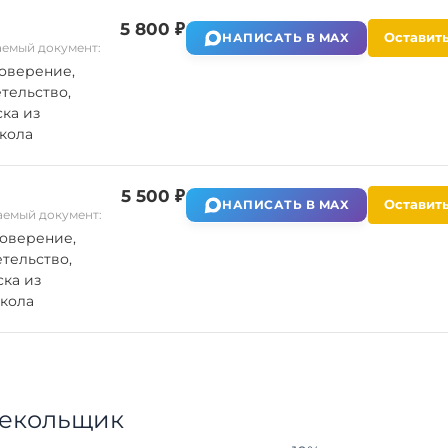
5 800 ₽
Оставить
НАПИСАТЬ В MAX
емый документ:
оверение,
тельство,
ка из
кола
5 500 ₽
Оставить
НАПИСАТЬ В MAX
емый документ:
оверение,
тельство,
ка из
кола
текольщик