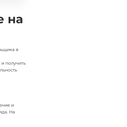
е на
льщика в
 и получить
льность
ение и
яда. На