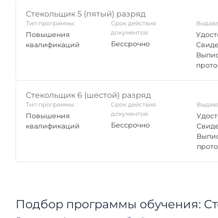
Стекольщик 5 (пятый) разряд
Тип программы:
Срок действия
Выдава
документов:
Повышения
Удост
Бессрочно
квалификаций
Свиде
Выпис
прото
Стекольщик 6 (шестой) разряд
Тип программы:
Срок действия
Выдава
документов:
Повышения
Удост
Бессрочно
квалификаций
Свиде
Выпис
прото
Подбор программы обучения: С