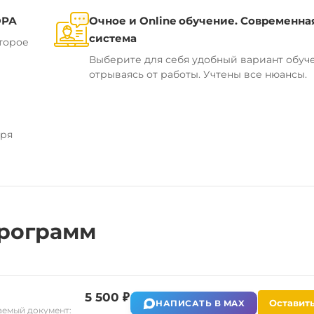
ОРА
Очное и Online обучение. Современна
система
торое
Выберите для себя удобный вариант обуч
отрываясь от работы. Учтены все нюансы.
аря
рограмм
5 500 ₽
Оставить
НАПИСАТЬ В MAX
емый документ: